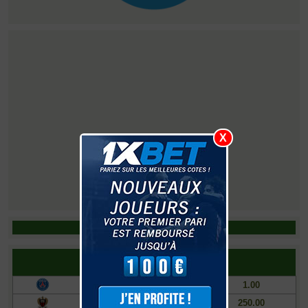
X
MATCHS À LA UNE
COTES VAINQUEUR
LIGUE 1
Paris SG
1.00
Nice
250.00