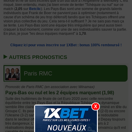
Monde et ne se sont inclinés que d'un but face à l'Angleterre à Wembley. C'est
risqué, bien entendu, mais j'ai bien envie de tenter "Tchéquie ou nul" sur ce
match (
2,05
sur
Betclic
). Les Pays-Bas sont une somme de grands talents
individuels que Frank de Boer ne parvient pas à optimiser (notamment à
cause d'un schéma de jeu trop défensif) tandis que les Tchèques offrent une
vision plus collective du jeu. Cela sera-t-il suffisant ? Je ne sais pas mais ça
se tente. Les Pays-Bas sont une équipe très irrégulière qui peut aussi bien
craquer à tout moment, comme voir une de ses individualités sauver la partie.
En plus, je joue "les deux équipes marquent" à
1,70
.
Cliquez ici pour vous inscrire sur 1XBet : bonus 100% remboursé !
AUTRES PRONOSTICS
Paris RMC
Pronostic de Paris RMC (
en association avec Winamax
)
Pays-Bas ou nul et les 2 équipes marquent (1,98)
Suite des huitièmes de finale de cet Euro 2020 avec cette rencontre
équilibrée entre les Pays-Bas et la République Tchèque. La dynamique
X
semble être clairement en faveur des Néerlandais qui ont terminé en tête du
Groupe C. Ils peuvent se vanter d'avoir déjà battu l'Autriche (2-0) ou encore
l'Ukraine (3-2) sans vraiment trembler. Cette équipe semble redoutable
dans le secteur offensif avec un trio Weghorst-Wijnaldum et Depay toujours
très dangereux. L'attaquant du FC Barcelone en est d'ailleurs à 2
réalisations depuis le début de cette compétition. Je suis convaincu qu'il est
capable de marquer ce dimanche...