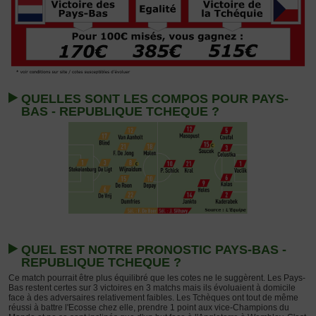
QUELLES SONT LES COMPOS POUR PAYS-
BAS - REPUBLIQUE TCHEQUE ?
QUEL EST NOTRE PRONOSTIC PAYS-BAS -
REPUBLIQUE TCHEQUE ?
Ce match pourrait être plus équilibré que les cotes ne le suggèrent. Les Pays-
Bas restent certes sur 3 victoires en 3 matchs mais ils évoluaient à domicile
face à des adversaires relativement faibles. Les Tchèques ont tout de même
réussi à battre l'Ecosse chez elle, prendre 1 point aux vice-Champions du