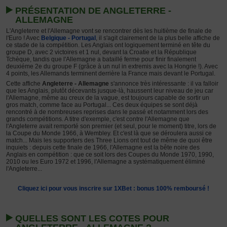
PRÉSENTATION DE ANGLETERRE -
ALLEMAGNE
L'Angleterre et l'Allemagne vont se rencontrer dès les huitième de finale de
l'Euro ! Avec
Belgique - Portugal
, il s'agit clairement de la plus belle affiche de
ce stade de la compétition. Les Anglais ont logiquement terminé en tête du
groupe D, avec 2 victoires et 1 nul, devant la Croatie et la République
Tchèque, tandis que l'Allemagne a bataillé ferme pour finir finalement
deuxiéme 2e du groupe F (grâce à un nul in extremis avec la Hongrie !). Avec
4 points, les Allemands terminent derrière la France mais devant le Portugal.
Cette affiche
Angleterre - Allemagne
s'annonce très intéressante : il va falloir
que les Anglais, plutôt décevants jusque-là, haussent leur niveau de jeu car
l'Allemagne, même au creux de la vague, est toujours capable de sortir un
gros match, comme face au Portugal... Ces deux équipes se sont déjà
rencontré à de nombreuses reprises dans le passé et notamment lors des
grands compétitions. A titre d'exemple, c'est contre l'Allemagne que
l'Angleterre avait remporté son premier (et seul, pour le moment) titre, lors de
la Coupe du Monde 1966, à Wembley. Et c'est là que se déroulera aussi ce
match... Mais les supporters des Three Lions ont tout de même de quoi être
inquiets : depuis cette finale de 1966, l'Allemagne est la bête noire des
Anglais en compétition : que ce soit lors des Coupes du Monde 1970, 1990,
2010 ou les Euro 1972 et 1996, l'Allemagne a systématiquement éliminé
l'Angleterre...
Cliquez ici pour vous inscrire sur 1XBet : bonus 100% remboursé !
QUELLES SONT LES COTES POUR