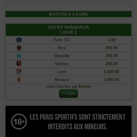
MATCHS À LA UNE
COTES VAINQUEUR
LIGUE 1
Paris SG
1.00
Nice
250.00
Marseille
250.00
Rennes
250.00
Lyon
1,000.00
Monaco
1,000.00
cotes fournies par
Betclic
> Parier