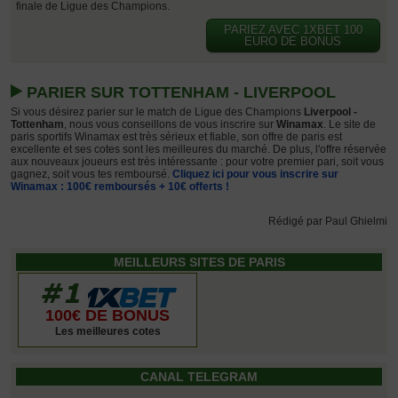
finale de Ligue des Champions.
PARIEZ AVEC 1XBET 100
EURO DE BONUS
PARIER SUR TOTTENHAM - LIVERPOOL
Si vous désirez parier sur le match de Ligue des Champions
Liverpool -
Tottenham
, nous vous conseillons de vous inscrire sur
Winamax
. Le site de
paris sportifs Winamax est très sérieux et fiable, son offre de paris est
excellente et ses cotes sont les meilleures du marché. De plus, l'offre réservée
aux nouveaux joueurs est très intéressante : pour votre premier pari, soit vous
gagnez, soit vous tes remboursé.
Cliquez ici pour vous inscrire sur
Winamax : 100€ remboursés + 10€ offerts !
Rédigé par Paul Ghielmi
MEILLEURS SITES DE PARIS
100€ DE BONUS
Les meilleures cotes
CANAL TELEGRAM