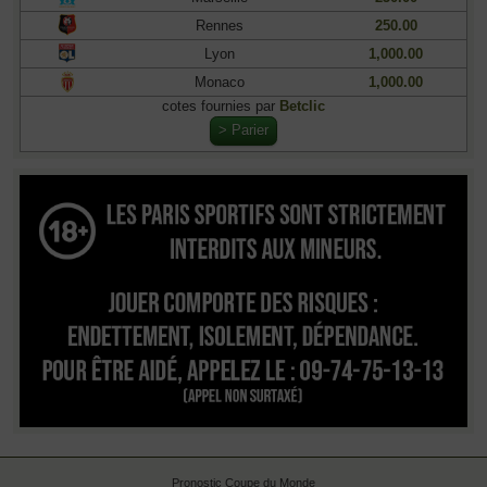
Rennes
250.00
Lyon
1,000.00
Monaco
1,000.00
cotes fournies par
Betclic
> Parier
Pronostic Coupe du Monde