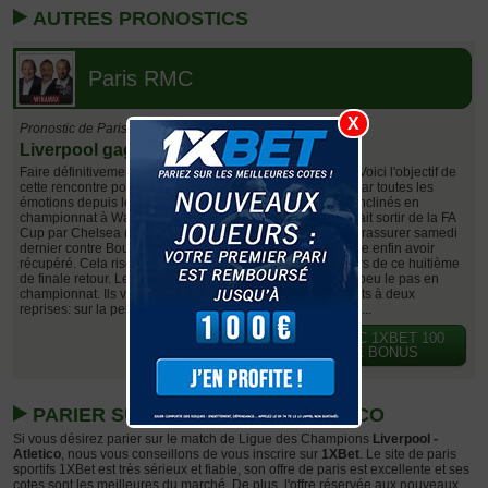
AUTRES PRONOSTICS
Paris RMC
X
Pronostic de Paris RMC (
en association avec Winamax
)
Liverpool gagne (1.49)
Faire définitivement une croix sur cette période de doute. Voici l'objectif de
cette rencontre pour les Reds. Surtout qu'ils sont passés par toutes les
émotions depuis le match aller (1-0)... Ils se sont d'abord inclinés en
championnat à Watford (3-0) et dans la foulée ils se sont fait sortir de la FA
Cup par Chelsea (2-0). Mais ce groupe a commencé à se rassurer samedi
dernier contre Bournemouth (2-1). Physiquement, il semble enfin avoir
récupéré. Cela risque d'ailleurs de très vite se ressentir lors de ce huitième
de finale retour. Les Madrilènes ont eux aussi marqué un peu le pas en
championnat. Ils viennent d'ailleurs de partager leurs points à deux
reprises: sur la pelouse de l'Espanyol (1-1) et Séville (2-2)...
PARIEZ AVEC 1XBET 100
EURO DE BONUS
PARIER SUR LIVERPOOL - ATLETICO
Si vous désirez parier sur le match de Ligue des Champions
Liverpool -
Atletico
, nous vous conseillons de vous inscrire sur
1XBet
. Le site de paris
sportifs 1XBet est très sérieux et fiable, son offre de paris est excellente et ses
cotes sont les meilleures du marché. De plus, l'offre réservée aux nouveaux